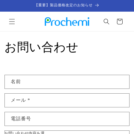
コンテン
【重要】製品価格改定のお知らせ
ツに進む
カ
ー
ト
お問い合わせ
お
名前
問
い
メール
*
合
わ
せ
電話番号
フ
ォ
お問い合わせ内容を選