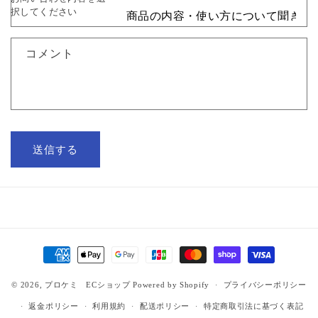
択してください
ー
ム
コメント
送信する
決
済
© 2026,
プロケミ ECショップ
Powered by Shopify
方
プライバシーポリシー
法
返金ポリシー
利用規約
配送ポリシー
特定商取引法に基づく表記